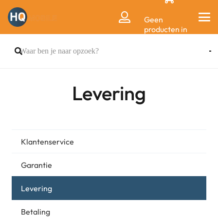
Geen
producten in
de
winkelwagen.
Levering
Klantenservice
Garantie
Levering
Betaling