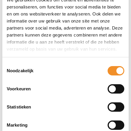
personaliseren, om functies voor social media te bieden
en om ons websiteverkeer te analyseren. Ook delen we
Apple iPhone 12 – 64GB – Zwart – 100% |
Tweedehands
informatie over uw gebruik van onze site met onze
partners voor social media, adverteren en analyse. Deze
Op werkdagen vóór 15u besteld, vandaag verzonden!
partners kunnen deze gegevens combineren met andere
€
179,99
informatie die u aan ze heeft verstrekt of die ze hebben
verzameld op basis van uw gebruik van hun services.
Toevoegen aan winkelwagen
Toestemmingsselectie
Noodzakelijk
Tweedehands
Voorkeuren
Statistieken
Marketing