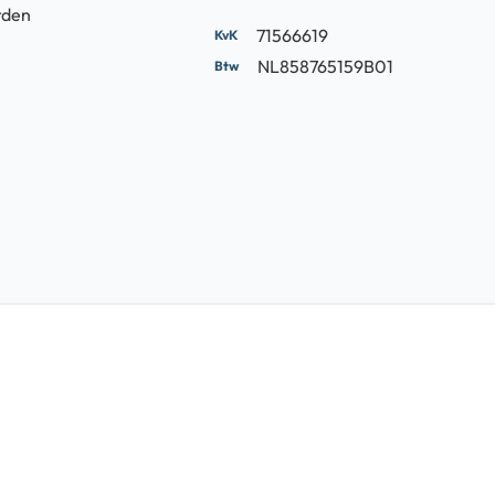
rden
71566619
NL858765159B01