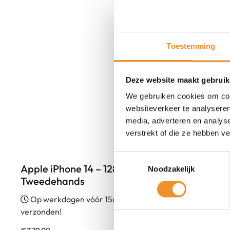
Toestemming
Deze website maakt gebruik
We gebruiken cookies om cont
websiteverkeer te analyseren
media, adverteren en analys
verstrekt of die ze hebben v
Toestemmingsselectie
Apple iPhone 14 – 128GB – Rood – 83% |
Noodzakelijk
Tweedehands
Op werkdagen vóór 15u besteld, vandaag
verzonden!