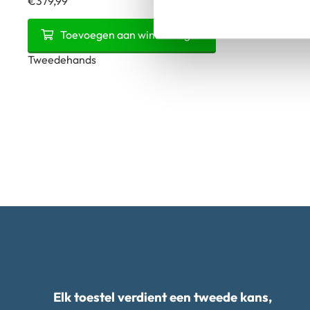
€
379,99
Apple
Toevoegen aan winkelwagen
iPhone
Tweedehands
14
-
128GB
-
Rood
-
83%
|
Tweedehands
aantal
Elk toestel verdient een tweede kans,