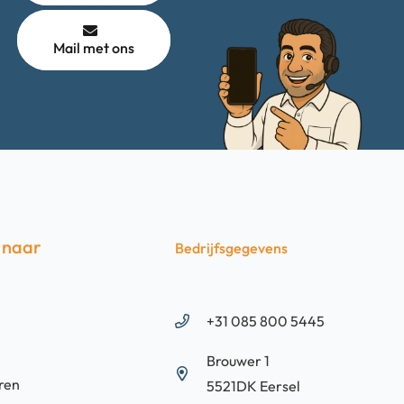
Mail met ons
 naar
Bedrijfsgegevens
+31 085 800 5445
Brouwer 1
ren
5521DK Eersel