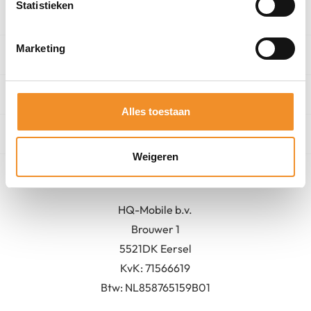
Statistieken
Categorieën
Marketing
Winkel
Algemeen
Alles toestaan
Contact
Weigeren
Bedrijfsgegevens
HQ-Mobile b.v.
Brouwer 1
5521DK Eersel
KvK:
71566619
Btw: NL858765159B01