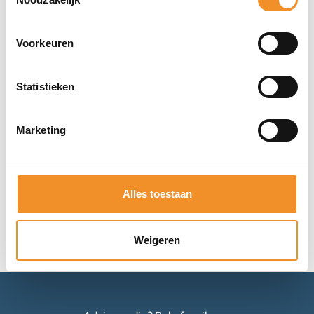
Voorkeuren
Lenovo ideapad S340-14API | Tweedehands
Statistieken
Op werkdagen vóór 15u besteld, vandaag verzonden!
Marketing
€
249,99
Toevoegen aan winkelwagen
Alles toestaan
Weigeren