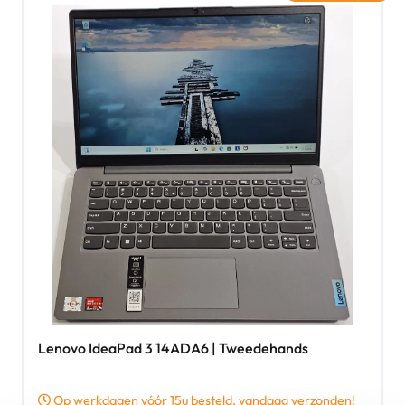
Lenovo IdeaPad 3 14ADA6 | Tweedehands
Op werkdagen vóór 15u besteld, vandaag verzonden!