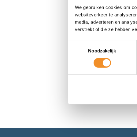
We gebruiken cookies om cont
Makita DVC560
websiteverkeer te analyseren
media, adverteren en analys
Op werkdagen
verstrekt of die ze hebben v
€
249,99
Toestemmingsselectie
Noodzakelijk