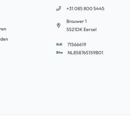
+31 085 800 5445
Brouwer 1
ren
5521DK Eersel
rden
71566619
NL858765159B01