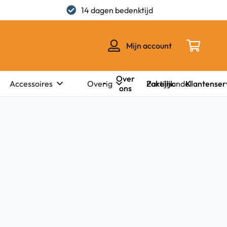
14 dagen bedenktijd
Mijn account
Over
Zakelijk
Klantenser
Accessoires
Overig
Partijhandel
ons