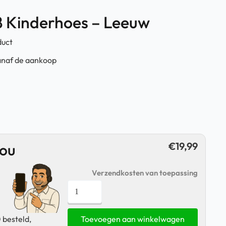
8 Kinderhoes – Leeuw
duct
anaf de aankoop
€
19,99
jou
Verzendkosten van toepassing
Galaxy
Tab
A8
 besteld,
Toevoegen aan winkelwagen