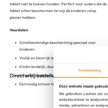
tablet vast te hoeven houden. Perfect voor ouders die de
tablet willen beschermen terwijl de kinderen volop
plezier hebben.
Voordelen
:
Schokbestendige bescherming speciaal voor
kinderen.
Vrolijk en kleurrijk leeuwendesign.
Kindvriendelijk, duurzaam materiaal.
Toestemming
Direct erbij bestellen
Inclusief handige standaardfunctie.
Eenvoudig schoon te maken en te onderhouden.
Deze website maakt gebruik
We gebruiken cookies om cont
websiteverkeer te analyseren
media, adverteren en analys