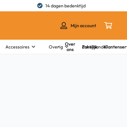
14 dagen bedenktijd
Mijn account
Over
Zakelijk
Klantenser
Accessoires
Overig
Partijhandel
ons