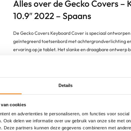
Alles over de Gecko Covers –
10.9″ 2022 – Spaans
De Gecko Covers Keyboard Cover is speciaal ontworpen v
geïntegreerd toetsenbord met achtergrondverlichting en
ervaring op je tablet. Het slanke en draagbare ontwerp
Bluetooth-toetsenbord is zelfs spatwaterdicht. De geïnt
iPad en stelt je in staat de perfecte kijkhoek te kiezen, 
vermindert.
Details
Sterke punten
Hoogwaardig, spatwaterdicht toetsenbord voor ee
 van cookies
ent en advertenties te personaliseren, om functies voor social
Touchpad en achtergrondverlichting voor een lapt
. Ook delen we informatie over uw gebruik van onze site met on
Geïntegreerde standaard voor optimale kijkhoeke
e. Deze partners kunnen deze gegevens combineren met andere i