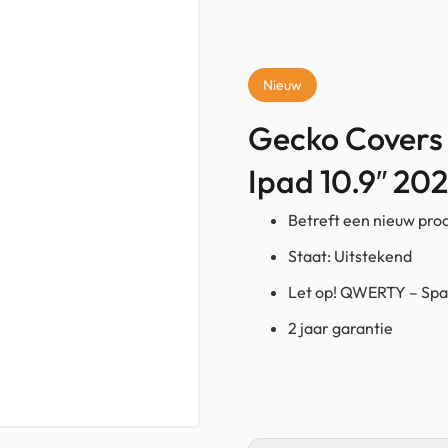
Nieuw
Gecko Covers
Ipad 10.9″ 20
Betreft een nieuw pro
Staat: Uitstekend
Let op! QWERTY – Spa
2 jaar garantie