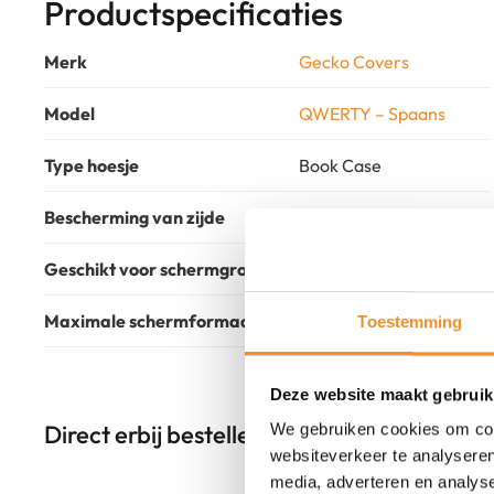
Productspecificaties
Merk
Gecko Covers
Model
QWERTY – Spaans
Type hoesje
Book Case
Bescherming van zijde
Voor- en achterkant
Geschikt voor schermgrootte
10.2
Maximale schermformaat
10.9 Inch
Toestemming
Deze website maakt gebruik
Direct erbij bestellen
We gebruiken cookies om cont
websiteverkeer te analyseren
media, adverteren en analys