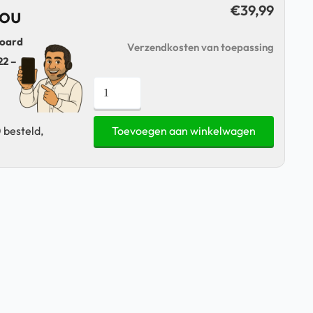
€
39,99
jou
board
Verzendkosten van toepassing
22 –
Gecko
Covers
-
 besteld,
Toevoegen aan winkelwagen
Keyboard
Cover
Apple
Ipad
10.9"
2022
-
Spaans
aantal