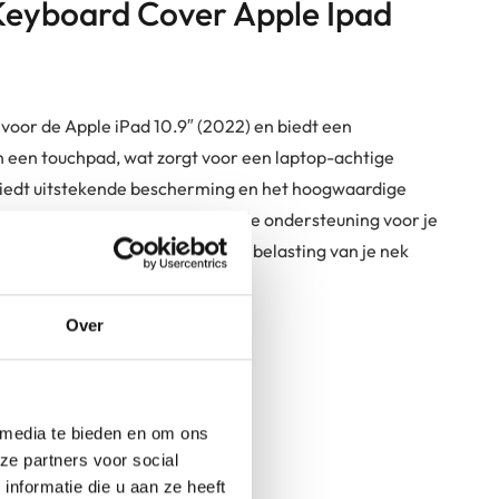
 Keyboard Cover Apple Ipad
oor de Apple iPad 10.9″ (2022) en biedt een
 een touchpad, wat zorgt voor een laptop-achtige
 biedt uitstekende bescherming en het hoogwaardige
egreerde standaard biedt stabiele ondersteuning voor je
wat de ergonomie verbetert en de belasting van je nek
Over
n comfortabele typervaring
 media te bieden en om ons
op-achtige ervaring
ze partners voor social
n
nformatie die u aan ze heeft