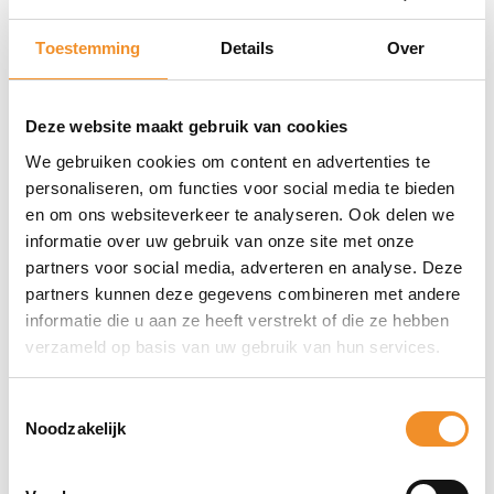
Lichtstroom
380 lumen
Toestemming
Details
Over
Stralingshoek
121°
Deze website maakt gebruik van cookies
Dimbare helderheid
We gebruiken cookies om content en advertenties te
ja
personaliseren, om functies voor social media te bieden
en om ons websiteverkeer te analyseren. Ook delen we
informatie over uw gebruik van onze site met onze
partners voor social media, adverteren en analyse. Deze
partners kunnen deze gegevens combineren met andere
informatie die u aan ze heeft verstrekt of die ze hebben
verzameld op basis van uw gebruik van hun services.
Direct erbij bestellen
Toestemmingsselectie
Noodzakelijk