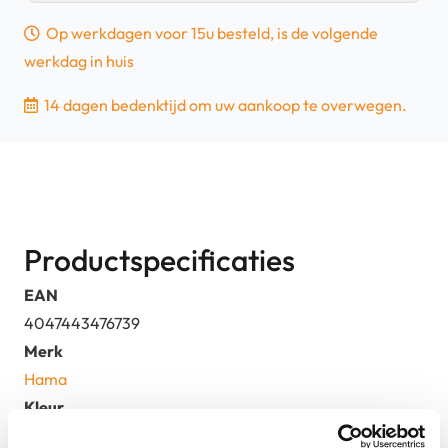
-
Op werkdagen voor 15u besteld, is de volgende
Inbouwspot
werkdag in huis
-
App
14 dagen bedenktijd om uw aankoop te overwegen.
bediening
-
Grijs
|
Nieuw
Productspecificaties
aantal
EAN
4047443476739
Merk
Hama
Kleur
Grijs