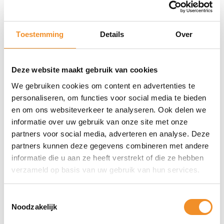
4047443475381
IP waarde
IP44
Toestemming
Details
Over
Aansluitspanning
230 V
Deze website maakt gebruik van cookies
Levensduur lichtbronnen
We gebruiken cookies om content en advertenties te
25.000 uur
personaliseren, om functies voor social media te bieden
Bediening verlichting
en om ons websiteverkeer te analyseren. Ook delen we
Bediening via mobiele app
informatie over uw gebruik van onze site met onze
partners voor social media, adverteren en analyse. Deze
partners kunnen deze gegevens combineren met andere
informatie die u aan ze heeft verstrekt of die ze hebben
verzameld op basis van uw gebruik van hun services.
Toestemmingsselectie
Noodzakelijk
Direct erbij bestellen