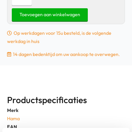
Wifi
LED
Toevoegen aan winkelwagen
Wandlamp
voor
Op werkdagen voor 15u besteld, is de volgende
Binnen
werkdag in huis
en
Buiten
14 dagen bedenktijd om uw aankoop te overwegen.
|
Nieuw
aantal
Productspecificaties
Merk
Hama
EAN