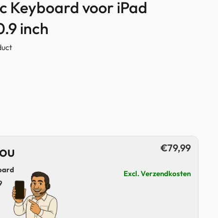
c Keyboard voor iPad
0.9 inch
duct
€
79,99
jou
oard
Excl. Verzendkosten
9