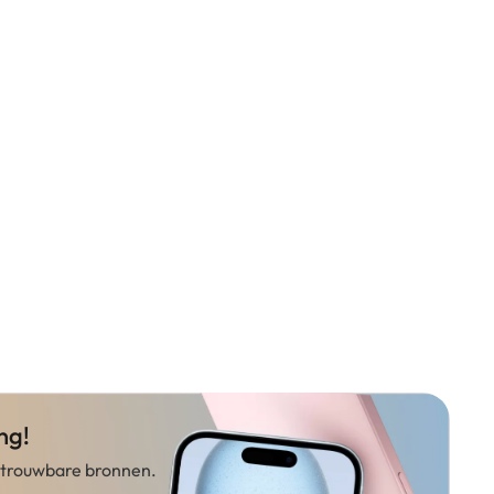
ng!
betrouwbare bronnen.