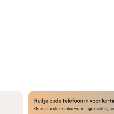
Ruil je oude telefoon in voor korti
Gebruikte elektronica wordt ingekocht bij 