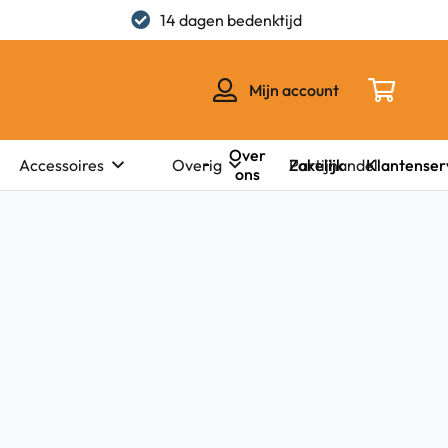
14 dagen bedenktijd
Mijn account
Over
Zakelijk
Klantenser
Accessoires
Overig
Partijhandel
ons