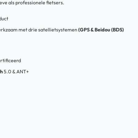
eve als professionele fietsers.
duct
erkzaam met drie satellietsystemen
(GPS & Beidou (BDS)
rtificeerd
th
5.0 & ANT+