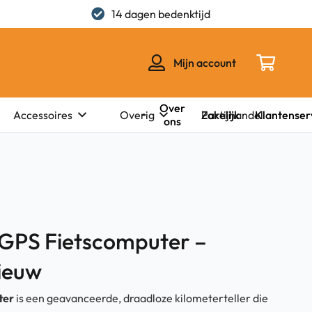
14 dagen bedenktijd
Mijn account
Over
Zakelijk
Klantenser
Accessoires
Overig
Partijhandel
ons
GPS Fietscomputer –
ieuw
ter
is een geavanceerde, draadloze kilometerteller die