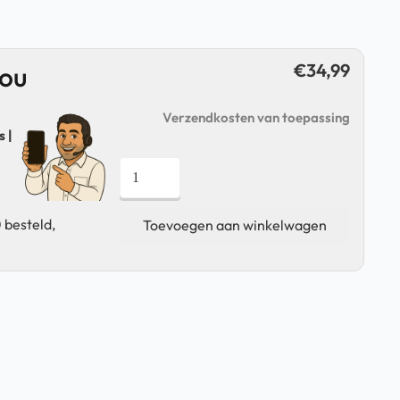
€
34,99
jou
Verzendkosten van toepassing
 |
LHP
BC200
-
 besteld,
Toevoegen aan winkelwagen
GPS
Fietscomputer
-
Draadloos
|
Nieuw
aantal