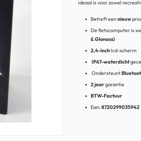
ideaal is voor zowel recreati
Betreft een
nieuw
pro
De fietscomputer is w
& Glonass)
2,4-inch
lcd-scherm
IP67-waterdicht
gece
Ondersteunt
Bluetoo
2 jaar
garantie
BTW-Factuur
Ean:
8720299035942