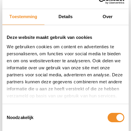
Met wifi
Ja
Toestemming
Details
Over
Kleur
Brons
Deze website maakt gebruik van cookies
Staat
Retourdeal
We gebruiken cookies om content en advertenties te
personaliseren, om functies voor social media te bieden
en om ons websiteverkeer te analyseren. Ook delen we
Alles over de Ring Video
informatie over uw gebruik van onze site met onze
Doorbell 2 Brons/Zwart |
partners voor social media, adverteren en analyse. Deze
partners kunnen deze gegevens combineren met andere
Retourdeal
informatie die u aan ze heeft verstrekt of die ze hebben
verzameld op basis van uw gebruik van hun services.
Toestemmingsselectie
Direct erbij bestellen
Noodzakelijk