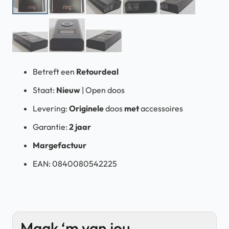
Betreft een
Retourdeal
Staat:
Nieuw
| Open doos
Levering:
Originele
doos
met
accessoires
Garantie:
2 jaar
Margefactuur
EAN:
0840080542225
Maak ‘m van jou