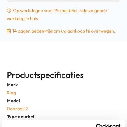
Brons/Zwart
Op werkdagen voor 15u besteld, is de volgende
|
werkdag in huis
Retourdeal
aantal
14 dagen bedenktijd om uw aankoop te overwegen.
Productspecificaties
Merk
Ring
Model
Doorbell 2
Type deurbel
Videodeurbel