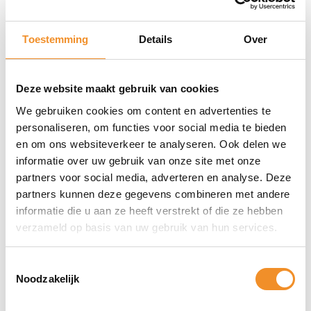
Kleur
Zilver
Toestemming
Details
Over
Staat
Retourdeal
Deze website maakt gebruik van cookies
MPN
8VRSL1-0EU0, 8VRSLZ-0EU0
We gebruiken cookies om content en advertenties te
personaliseren, om functies voor social media te bieden
en om ons websiteverkeer te analyseren. Ook delen we
Alles over de Ring Battery
informatie over uw gebruik van onze site met onze
Video Doorbell 3 – Zilver |
partners voor social media, adverteren en analyse. Deze
partners kunnen deze gegevens combineren met andere
Retourdeal
informatie die u aan ze heeft verstrekt of die ze hebben
verzameld op basis van uw gebruik van hun services.
Toestemmingsselectie
Direct erbij bestellen
Noodzakelijk