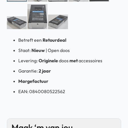
Betreft een
Retourdeal
Staat:
Nieuw
| Open doos
Levering:
Originele
doos
met
accessoires
Garantie:
2 jaar
Margefactuur
EAN:
0840080522562
Maak ‘m van jou