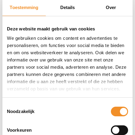
comfort.
Toestemming
Details
Over
Actieve ruisonderdrukking voor een helder en
meeslepend geluid.
Deze website maakt gebruik van cookies
Ingebouwde microfoons voor handsfree bellen.
We gebruiken cookies om content en advertenties te
Geschikt voor diverse apparaten via Bluetooth.
personaliseren, om functies voor social media te bieden
en om ons websiteverkeer te analyseren. Ook delen we
Langdurige batterijduur voor ononderbroken
informatie over uw gebruik van onze site met onze
luisterplezier.
partners voor social media, adverteren en analyse. Deze
partners kunnen deze gegevens combineren met andere
informatie die u aan ze heeft verstrekt of die ze hebben
Direct erbij bestellen
verzameld op basis van uw gebruik van hun services.
Toestemmingsselectie
Noodzakelijk
Voorkeuren