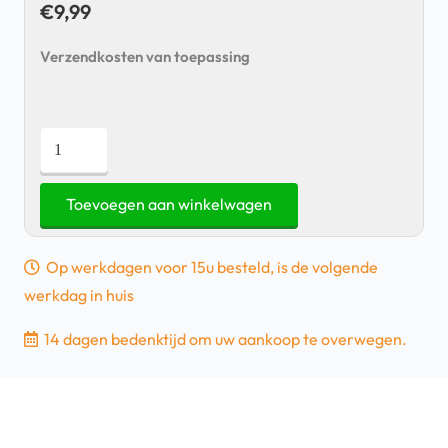
€
9,99
Verzendkosten van toepassing
Samsung
Galaxy
Buds
Toevoegen aan winkelwagen
Live
-
Op werkdagen voor 15u besteld, is de volgende
Eartips
werkdag in huis
-
Wit
14 dagen bedenktijd om uw aankoop te overwegen.
aantal