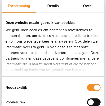
comfort.
Toestemming
Details
Over
Actieve ruisonderdrukking voor een helder en
meeslepend geluid.
Deze website maakt gebruik van cookies
Ingebouwde microfoons voor handsfree bellen.
We gebruiken cookies om content en advertenties te
Geschikt voor diverse apparaten via Bluetooth.
personaliseren, om functies voor social media te bieden
en om ons websiteverkeer te analyseren. Ook delen we
Langdurige batterijduur voor ononderbroken
informatie over uw gebruik van onze site met onze
luisterplezier.
partners voor social media, adverteren en analyse. Deze
partners kunnen deze gegevens combineren met andere
informatie die u aan ze heeft verstrekt of die ze hebben
Direct erbij bestellen
verzameld op basis van uw gebruik van hun services.
Toestemmingsselectie
Noodzakelijk
Voorkeuren