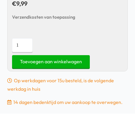
€
9,99
Verzendkosten van toepassing
Samsung
Galaxy
Buds
Toevoegen aan winkelwagen
Live
-
Op werkdagen voor 15u besteld, is de volgende
Eartips
werkdag in huis
-
Zwart
14 dagen bedenktijd om uw aankoop te overwegen.
aantal