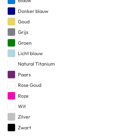
Blauw
Donker blauw
Goud
Grijs
Groen
Licht blauw
Natural Titanium
Paars
Rose Goud
Roze
Wit
Zilver
Zwart