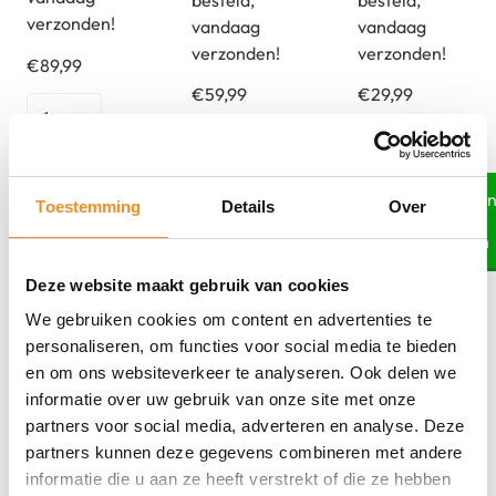
besteld,
besteld,
verzonden!
vandaag
vandaag
verzonden!
verzonden!
€
89,99
€
59,99
€
29,99
iPad
Apple
Apple
6
Smart
Smart
(2018)
Toevoegen
aan
Keyboard
Folio
Toevoegen
Toevoege
–
Toestemming
Details
Over
winkelwagen
aan
aan
QWERTY
-
9.7
winkelwagen
winkelwagen
Tweedehands
-
Surf
–
Tweedehands
Retour Deal
Deze website maakt gebruik van cookies
iPad
Blauw
32GB
We gebruiken cookies om content en advertenties te
Pro
-
–
personaliseren, om functies voor social media te bieden
12.9
iPad
WiFi/4G
en om ons websiteverkeer te analyseren. Ook delen we
3/4
Pro
–
informatie over uw gebruik van onze site met onze
-
12.9"
Spacegrey
partners voor social media, adverteren en analyse. Deze
Noors
3-
|
partners kunnen deze gegevens combineren met andere
aantal
5
2dehands
informatie die u aan ze heeft verstrekt of die ze hebben