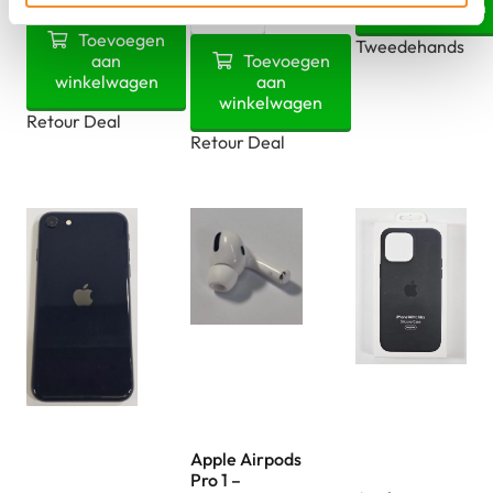
winkelwagen
Smart
10.2/10.5
Smart
Cover
Toevoegen
Tweedehands
-
Cover
aan
Toevoegen
-
winkelwagen
aan
QWERTY
-
Deep
winkelwagen
|
Retour Deal
Alaskan
Navy
Retour Deal
Tweedehands
Blue
-
aantal
-
iPad
iPad
10.2
10.2/Air
/
3/Pro
Air
10.5
3
aantal
/
Pro
10.5
aantal
Apple Airpods
Pro 1 –