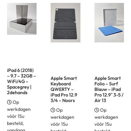
iPad 6 (2018)
– 9.7 – 32GB –
Apple Smart
Apple Smart
WiFi/4G –
Keyboard
Folio – Surf
Spacegrey |
QWERTY –
Blauw – iPad
2dehands
iPad Pro 12.9
Pro 12.9″ 3-5 /
3/4 – Noors
Air 13
Op
werkdagen
Op
Op
vóór 15u
werkdagen
werkdagen
besteld,
vóór 15u
vóór 15u
vandaag