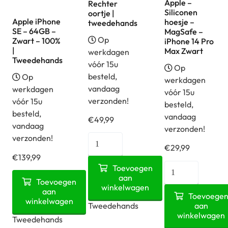
Apple –
Rechter
Siliconen
oortje |
Apple iPhone
hoesje –
tweedehands
SE – 64GB –
MagSafe –
Op
Zwart – 100%
iPhone 14 Pro
|
Max Zwart
werkdagen
Tweedehands
vóór 15u
Op
besteld,
Op
werkdagen
vandaag
werkdagen
vóór 15u
verzonden!
vóór 15u
besteld,
besteld,
vandaag
€
49,99
vandaag
verzonden!
verzonden!
Apple
€
29,99
Airpods
€
139,99
Apple
Pro
Toevoegen
Apple
aan
-
Toevoegen
1
winkelwagen
iPhone
aan
Siliconen
Toevoege
-
winkelwagen
SE
aan
Tweedehands
hoesje
Rechter
winkelwagen
-
Tweedehands
-
oortje