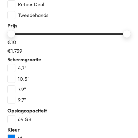
Retour Deal
Tweedehands
Prijs
€
10
€
1.739
Schermgrootte
4.7"
10.5"
7.9"
9.7"
Opslagcapaciteit
64 GB
Kleur