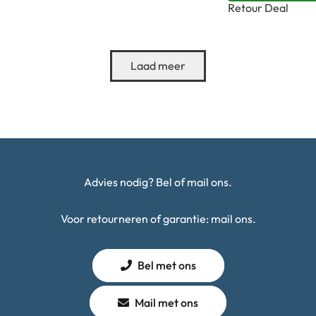
64GB
Retour Deal
MagSafe
|
–
-
tweedehands
Zwart
iPhone
aantal
Laad meer
-
14
100%
Pro
|
Max
Tweedehands
Zwart
aantal
aantal
Advies nodig? Bel of mail ons.
Voor retourneren of garantie: mail ons.
Bel met ons
Mail met ons