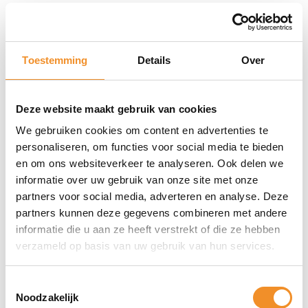
Merk
Apple
Model
Toestemming
Details
Over
Smart keyboard 10.2/10.5
Geschikt voor tabletmodel
Apple iPad 9.7(2019/2020) Ipad pro 10,5(2017) ipad Air
Deze website maakt gebruik van cookies
10.5
We gebruiken cookies om content en advertenties te
Kleur
personaliseren, om functies voor social media te bieden
Zwart
en om ons websiteverkeer te analyseren. Ook delen we
Staat
informatie over uw gebruik van onze site met onze
partners voor social media, adverteren en analyse. Deze
2dehands
partners kunnen deze gegevens combineren met andere
MPN
informatie die u aan ze heeft verstrekt of die ze hebben
Apple MX3L2N/A, MX3L2N/A
verzameld op basis van uw gebruik van hun services.
Toestemmingsselectie
Noodzakelijk