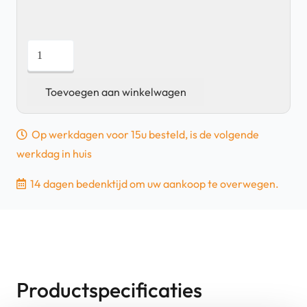
Apple
Smart
Keyboard
Toevoegen aan winkelwagen
iPad
10.2/10.5
Op werkdagen voor 15u besteld, is de volgende
-
werkdag in huis
QWERTY
|
14 dagen bedenktijd om uw aankoop te overwegen.
Tweedehands
aantal
Productspecificaties