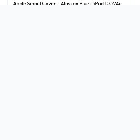
Apple Smart Cover – Alaskan Blue – iPad 10.2/Air
3/Pro 10.5
Op werkdagen vóór 15u besteld, vandaag verzonden!
€
24,99
Toevoegen aan winkelwagen
Tweedehands