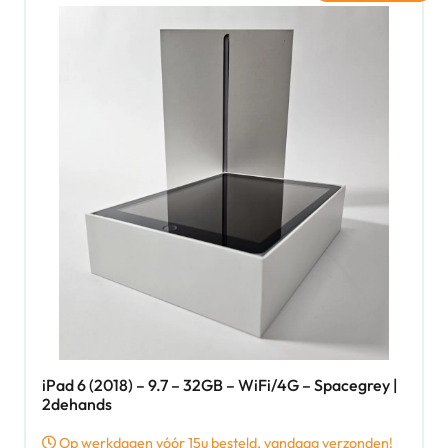
iPad 6 (2018) – 9.7 – 32GB – WiFi/4G – Spacegrey |
2dehands
Op werkdagen vóór 15u besteld, vandaag verzonden!