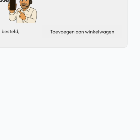
 32GB
Samsung
 besteld,
Toevoegen aan winkelwagen
Galaxy
Tab
A
8.0
(2019)
-
8
Inch
-
4G
-
32GB
-