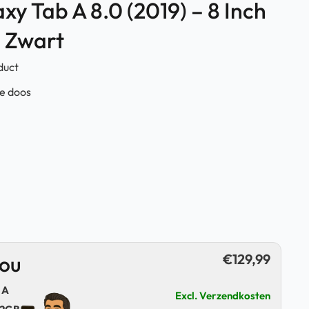
y Tab A 8.0 (2019) – 8 Inch
– Zwart
duct
de doos
€
129,99
jou
 A
Excl. Verzendkosten