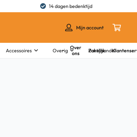
14 dagen bedenktijd
Mijn account
Over
Zakelijk
Klantenser
Accessoires
Overig
Partijhandel
ons