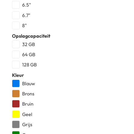
6.5"
6.7"
8"
Opslagcapaciteit
32 GB
64 GB
128 GB
Kleur
Blauw
Brons
Bruin
Geel
Grijs