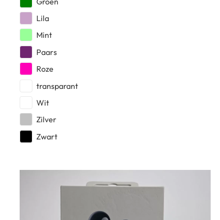
Groen
Lila
Mint
Paars
Roze
transparant
Wit
Zilver
Zwart