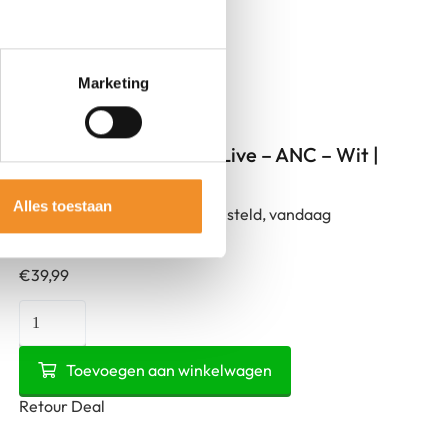
Marketing
Samsung Galaxy Buds Live – ANC – Wit |
Retourdeal
Alles toestaan
Op werkdagen vóór 15u besteld, vandaag
verzonden!
€
39,99
Samsung
Galaxy
Buds
Toevoegen aan winkelwagen
Live
Retour Deal
-