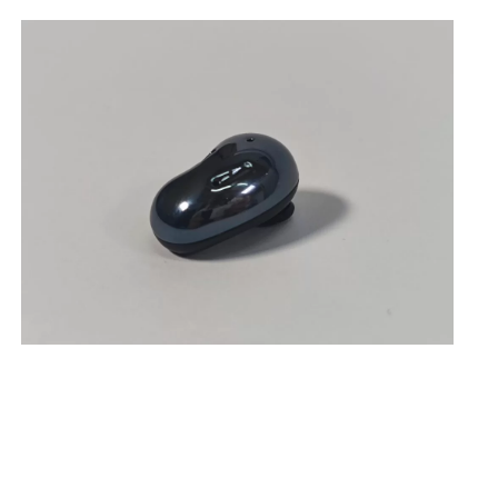
ANC
-
Wit
|
Retourdeal
aantal