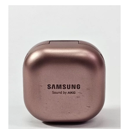
ANC
-
Brons
|
Retourdeal
aantal