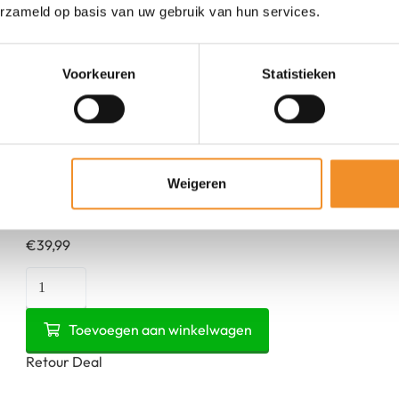
erzameld op basis van uw gebruik van hun services.
Voorkeuren
Statistieken
Samsung Galaxy Buds Live – ANC – Brons |
Retourdeal
Weigeren
Op werkdagen vóór 15u besteld, vandaag
verzonden!
€
39,99
Samsung
Galaxy
Buds
Toevoegen aan winkelwagen
Live
Retour Deal
-