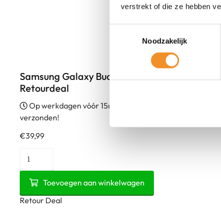
verstrekt of die ze hebben v
Toestemmingsselectie
Noodzakelijk
Samsung Galaxy Buds Live – ANC – Zwart |
Retourdeal
Op werkdagen vóór 15u besteld, vandaag
verzonden!
€
39,99
Samsung
Galaxy
Buds
Toevoegen aan winkelwagen
Live
Retour Deal
-