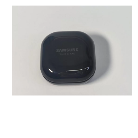
ANC
-
Zwart
|
Retourdeal
aantal