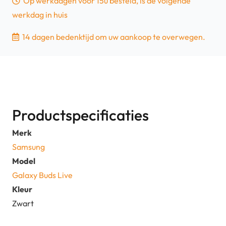
Op werkdagen voor 15u besteld, is de volgende
Oplaadcase
werkdag in huis
-
Zwart
14 dagen bedenktijd om uw aankoop te overwegen.
aantal
Productspecificaties
Merk
Samsung
Model
Galaxy Buds Live
Kleur
Zwart