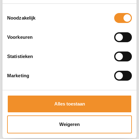
Compact en stijlvol ontwerp in zwart
Toestemmingsselectie
Ondersteunt zowel bedraad als draadloos opladen
Noodzakelijk
Snellaadfunctie voor snel en efficiënt opladen
Voorkeuren
Direct erbij bestellen
Statistieken
Marketing
Alles toestaan
Weigeren