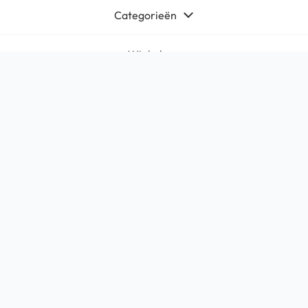
Categorieën
Winkel
Algemeen
Contact
Bedrijfsgegevens
HQ-Mobile b.v.
Brouwer 1
5521DK Eersel
KvK:
71566619
Btw: NL858765159B01