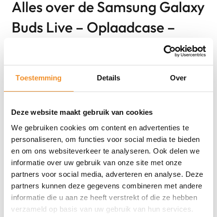
Alles over de Samsung Galaxy
Buds Live – Oplaadcase –
Zwart
De Samsung Galaxy Buds Live oplaadcase in zwart is de
Toestemming
Details
Over
perfecte vervanging of extra case voor het veilig en snel
opladen van je Galaxy Buds Live. Met het compacte en
stijlvolle ontwerp past deze case gemakkelijk in je zak of
Deze website maakt gebruik van cookies
tas. Dankzij de ingebouwde snellaadfunctie laad je je
We gebruiken cookies om content en advertenties te
personaliseren, om functies voor social media te bieden
oordopjes snel op, zodat je altijd klaar bent om te
en om ons websiteverkeer te analyseren. Ook delen we
luisteren. De case ondersteunt zowel bedraad als
informatie over uw gebruik van onze site met onze
draadloos opladen, waardoor je maximale flexibiliteit
partners voor social media, adverteren en analyse. Deze
hebt bij het opladen van je Galaxy Buds Live.
partners kunnen deze gegevens combineren met andere
informatie die u aan ze heeft verstrekt of die ze hebben
Sterke punten
verzameld op basis van uw gebruik van hun services.