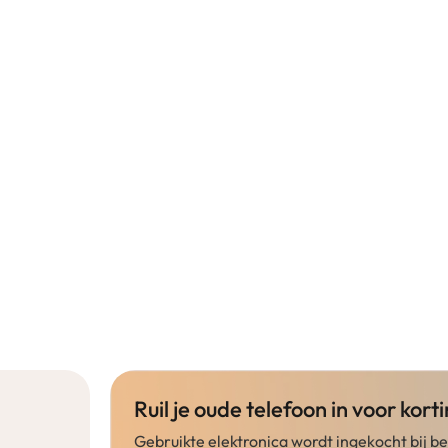
Ruil je oude telefoon in voor korti
Gebruikte elektronica wordt ingekocht bij 