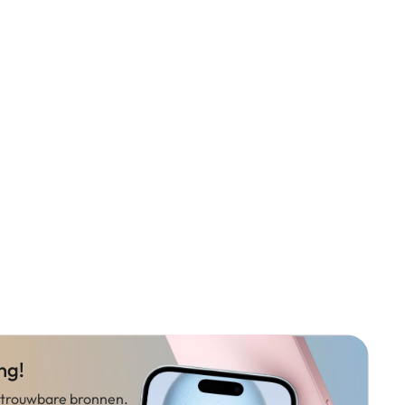
ng!
betrouwbare bronnen.