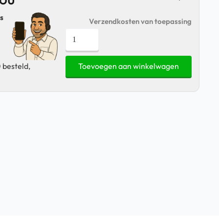
s
Verzendkosten van toepassing
Samsung
Galaxy
Buds
 besteld,
Toevoegen aan winkelwagen
Live
-
Oplaadcase
-
Wit
aantal