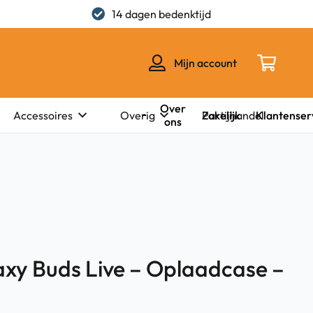
14 dagen bedenktijd
Mijn account
Over
Zakelijk
Klantenser
Accessoires
Overig
Partijhandel
ons
xy Buds Live – Oplaadcase –