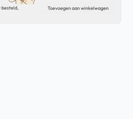
Buds
 besteld,
Toevoegen aan winkelwagen
Live
-
Oortje
Links
-
Zwart
aantal