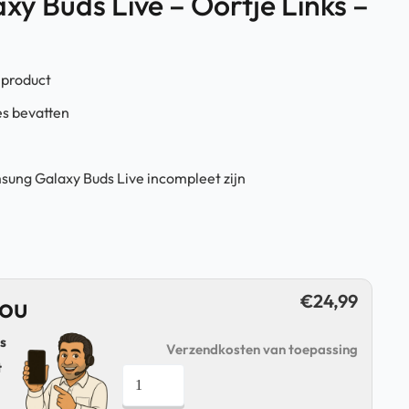
y Buds Live – Oortje Links –
 product
es bevatten
sung Galaxy Buds Live incompleet zijn
€
24,99
jou
s
Verzendkosten van toepassing
t
Samsung
Galaxy