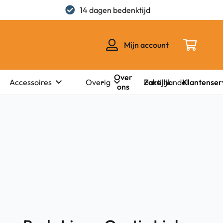
14 dagen bedenktijd
Mijn account
Over
Zakelijk
Klantenser
Accessoires
Overig
Partijhandel
ons