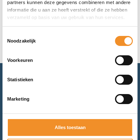
partners kunnen deze gegevens combineren met andere
€
179,99
informatie die u aan ze heeft verstrekt of die ze hebben
verzameld op basis van uw gebruik van hun services.
Toevoegen aan winkelwagen
Toestemmingsselectie
Noodzakelijk
Voorkeuren
Statistieken
Advies nodig? Bel of mail ons.
Voor retourneren of garantie: mail ons.
Marketing
Bel met ons
Alles toestaan
Mail met ons