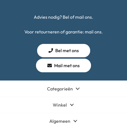
LHP BC200 – GPS Fietscomputer – Draadloos |
Nieuw
Op werkdagen vóór 15u besteld, vandaag verzonden!
€
34,99
Toevoegen aan winkelwagen