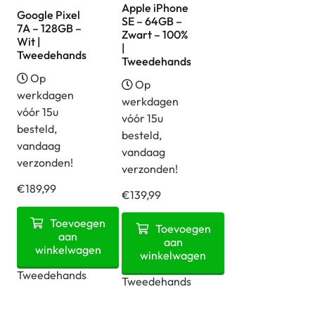
Apple iPhone
Google Pixel
SE – 64GB –
7A – 128GB –
Zwart – 100%
Wit |
|
Tweedehands
Tweedehands
Op
Op
werkdagen
werkdagen
vóór 15u
vóór 15u
besteld,
besteld,
vandaag
vandaag
verzonden!
verzonden!
€
189,99
€
139,99
Google
Apple
Toevoegen
Toevoegen
Pixel
aan
iPhone
aan
winkelwagen
7A
winkelwagen
SE
-
Tweedehands
-
Tweedehands
128GB
64GB
-