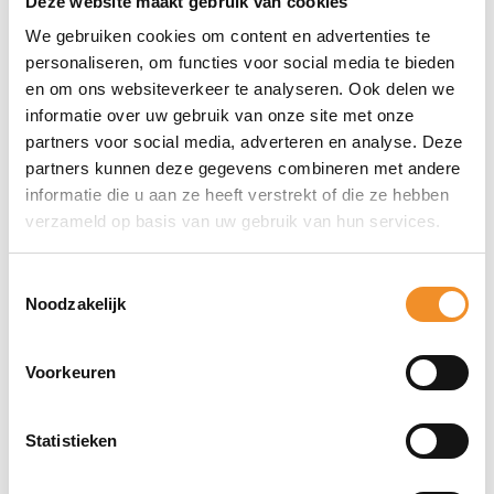
Deze website maakt gebruik van cookies
Retourdeal
aantal
We gebruiken cookies om content en advertenties te
aantal
personaliseren, om functies voor social media te bieden
en om ons websiteverkeer te analyseren. Ook delen we
informatie over uw gebruik van onze site met onze
partners voor social media, adverteren en analyse. Deze
partners kunnen deze gegevens combineren met andere
Google Pixel
Apple iPad
Google –
informatie die u aan ze heeft verstrekt of die ze hebben
10 Pro Fold-
10.5″- 64GB –
Silicon Hoesje
256GB –
Wifi – Zilver |
– Pixel 10 Pro
verzameld op basis van uw gebruik van hun services.
Groen |
2dehands
Fold – Grijs –
Retourdeal
Nieuw
Op
Toestemmingsselectie
Op
Op
werkdagen
Noodzakelijk
werkdagen
werkdagen
vóór 15u
vóór 15u
vóór 15u
besteld,
Voorkeuren
besteld,
besteld,
vandaag
vandaag
vandaag
verzonden!
verzonden!
verzonden!
Statistieken
€
99,99
€
1.199,99
€
49,99
Apple