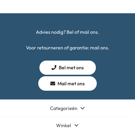
–
Wit
Zwart
|
-
Tweedehands
100%
Advies nodig? Bel of mail ons.
aantal
|
Tweedehands
Voor retourneren of garantie: mail ons.
aantal
Bel met ons
Mail met ons
Categorieën
Winkel