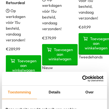
vóór 15u
Retourdeal
werkdagen
besteld,
Op
vóór 15u
vandaag
werkdagen
besteld,
verzonden!
vóór 15u
vandaag
€
69,99
besteld,
verzonden!
vandaag
Google
€
379,99
Toevoege
verzonden!
Pixel
aan
Google
winkelwagen
€
289,99
Toevoegen
Watch
Pixel
aan
-
Tweedehands
Google
winkelwagen
9a
Toevoegen
WiFi
Pixel
aan
-
Nieuw
winkelwagen
-
8
128GB
Zwart
-
Retour Deal
-
|
128GB
Zwart
Tweedehands
Toestemming
Details
Over
-
(Obsidian)
aantal
Zwart
|
|
Nieuw