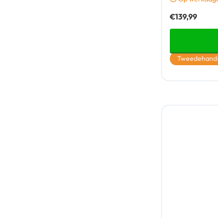
€
139,99
Tweedehand