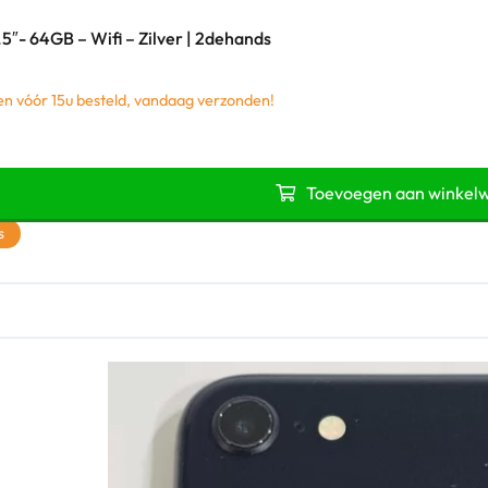
.5″- 64GB – Wifi – Zilver | 2dehands
 vóór 15u besteld, vandaag verzonden!
Toevoegen aan winkel
s