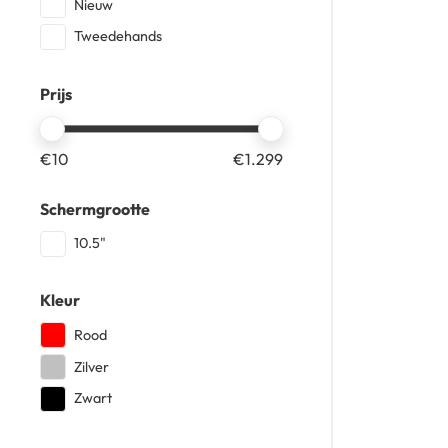
Nieuw
Tweedehands
Prijs
€
10
€
1.299
Schermgrootte
10.5"
Kleur
Rood
Zilver
Zwart