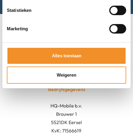
Statistieken
Categorieën
Marketing
Winkel
Alles toestaan
Algemeen
Contact
Weigeren
Bedrijfsgegevens
HQ-Mobile b.v.
Brouwer 1
5521DK Eersel
KvK:
71566619