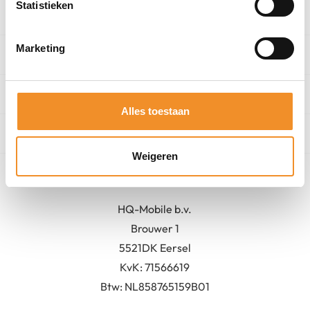
Statistieken
Categorieën
Marketing
Winkel
Algemeen
Alles toestaan
Contact
Weigeren
Bedrijfsgegevens
HQ-Mobile b.v.
Brouwer 1
5521DK Eersel
KvK:
71566619
Btw: NL858765159B01