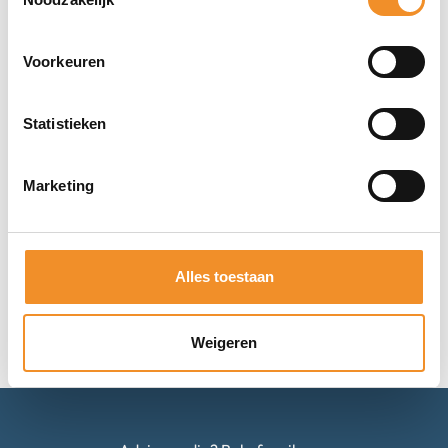
Voorkeuren
OPPO Reno8 Lite – 128GB Cosmic Black |
Statistieken
Tweedehands
Op werkdagen vóór 15u besteld, vandaag verzonden!
Marketing
€
129,99
Toevoegen aan winkelwagen
Alles toestaan
Weigeren