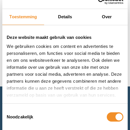
Prijs
Toestemming
Details
Over
€
10
€
0
Deze website maakt gebruik van cookies
We gebruiken cookies om content en advertenties te
Geen resultaten gevonden.
personaliseren, om functies voor social media te bieden
en om ons websiteverkeer te analyseren. Ook delen we
informatie over uw gebruik van onze site met onze
partners voor social media, adverteren en analyse. Deze
partners kunnen deze gegevens combineren met andere
informatie die u aan ze heeft verstrekt of die ze hebben
verzameld op basis van uw gebruik van hun services.
Advies nodig? Bel of mail ons.
Toestemmingsselectie
Noodzakelijk
Voor retourneren of garantie: mail ons.