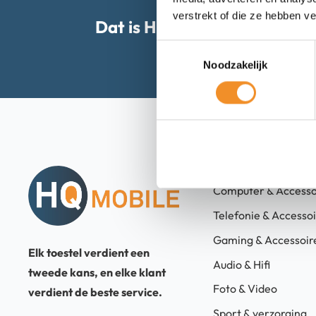
verstrekt of die ze hebben v
Dat is HQ-Mobile.
Toestemmingsselectie
Noodzakelijk
Categorieën
Computer & Accesso
Telefonie & Accesso
Gaming & Accessoir
Elk toestel verdient een
Audio & Hifi
tweede kans, en elke klant
Foto & Video
verdient de beste service.
Sport & verzorging