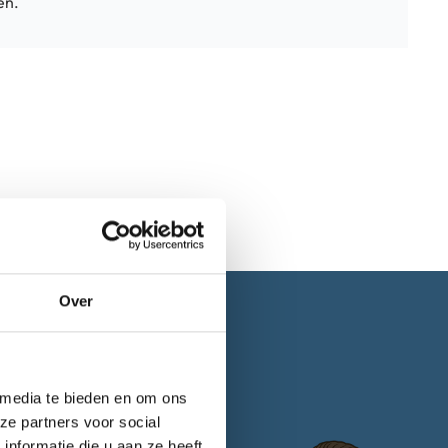
en.
Over
 media te bieden en om ons
Bel met ons
ze partners voor social
nformatie die u aan ze heeft