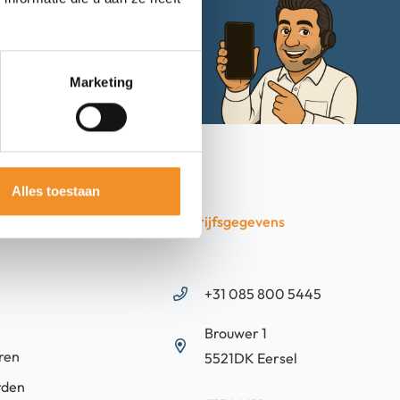
Mail met ons
Marketing
Alles toestaan
 naar
Bedrijfsgegevens
+31 085 800 5445
Brouwer 1
ren
5521DK Eersel
rden