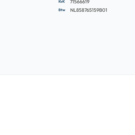
71566619
NL858765159B01