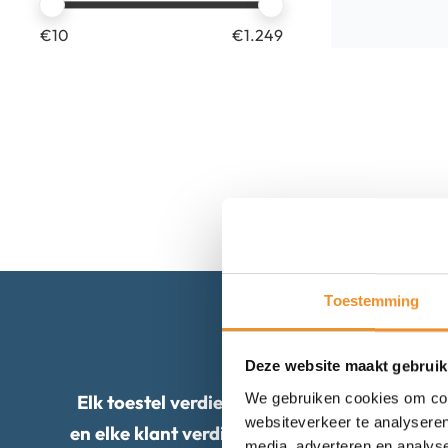
€
10
€
1.249
Toestemming
Deze website maakt gebruik
We gebruiken cookies om cont
Elk toestel verdient een tweede kans,
websiteverkeer te analyseren
en elke klant verdient de beste service.
media, adverteren en analys