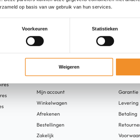
Voor retourneren of garantie: mail ons.
erzameld op basis van uw gebruik van hun services.
Voorkeuren
Statistieken
Weigeren
Winkel
Ga snel
ires
Mijn account
Garantie
ires
Winkelwagen
Levering
es
Afrekenen
Betaling
Bestellingen
Retourne
Zakelijk
Voorwaa