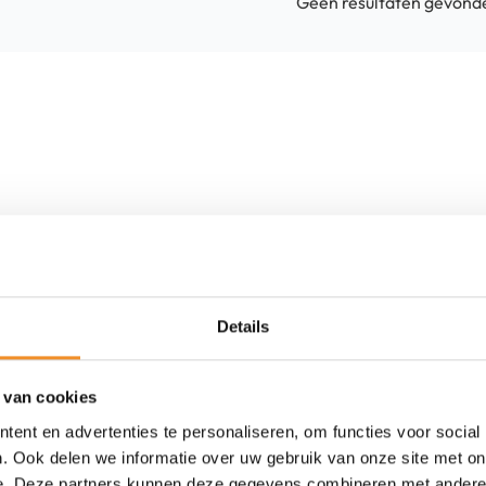
Geen resultaten gevond
Details
 van cookies
ent en advertenties te personaliseren, om functies voor social
Advies nodig? Bel of mail ons.
. Ook delen we informatie over uw gebruik van onze site met on
e. Deze partners kunnen deze gegevens combineren met andere i