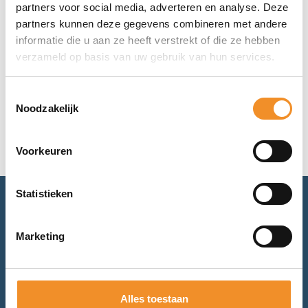
60% – Wit
partners voor social media, adverteren en analyse. Deze
partners kunnen deze gegevens combineren met andere
Op werkdagen vóór 15u besteld, vandaag verzonden!
informatie die u aan ze heeft verstrekt of die ze hebben
verzameld op basis van uw gebruik van hun services.
€
69,99
Toevoegen aan winkelwagen
Toestemmingsselectie
Noodzakelijk
Voorkeuren
Statistieken
Advies nodig? Bel of mail ons.
Marketing
Voor retourneren of garantie: mail ons.
Alles toestaan
Bel met ons