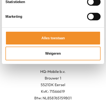
Statistieken
Categorieën
Marketing
Winkel
Algemeen
Alles toestaan
Contact
Weigeren
Bedrijfsgegevens
HQ-Mobile b.v.
Brouwer 1
5521DK Eersel
KvK:
71566619
Btw: NL858765159B01