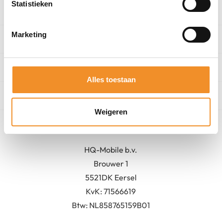
Statistieken
Categorieën
Marketing
Winkel
Algemeen
Alles toestaan
Contact
Weigeren
Bedrijfsgegevens
HQ-Mobile b.v.
Brouwer 1
5521DK Eersel
KvK:
71566619
Btw: NL858765159B01