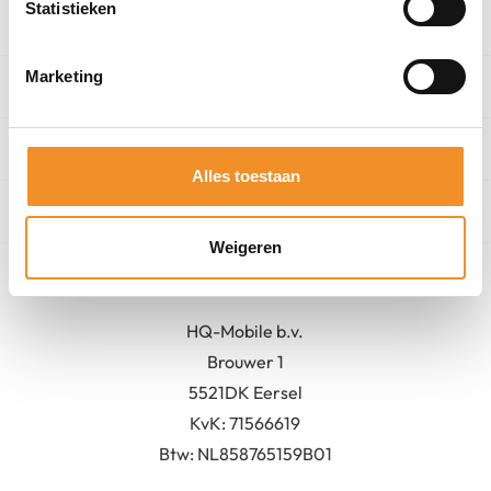
Statistieken
Categorieën
Marketing
Winkel
Algemeen
Alles toestaan
Contact
Weigeren
Bedrijfsgegevens
HQ-Mobile b.v.
Brouwer 1
5521DK Eersel
KvK:
71566619
Btw: NL858765159B01