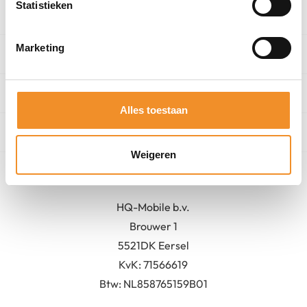
Statistieken
Categorieën
Marketing
Winkel
Algemeen
Alles toestaan
Contact
Weigeren
Bedrijfsgegevens
HQ-Mobile b.v.
Brouwer 1
5521DK Eersel
KvK:
71566619
Btw: NL858765159B01