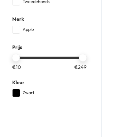
Tweedehands
Merk
Apple
Prijs
€
10
€
249
Kleur
Zwart