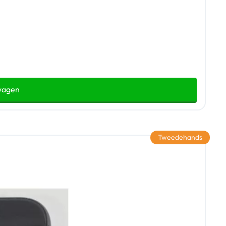
wagen
Tweedehands