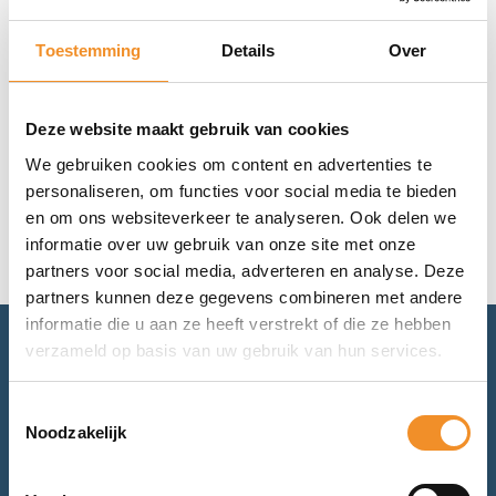
Apple iPhone 17 – 256GB – Paars | Nieuw
Toestemming
Details
Over
Op werkdagen vóór 15u besteld, vandaag verzonden!
€
819,99
Deze website maakt gebruik van cookies
We gebruiken cookies om content en advertenties te
Toevoegen aan winkelwagen
personaliseren, om functies voor social media te bieden
en om ons websiteverkeer te analyseren. Ook delen we
informatie over uw gebruik van onze site met onze
partners voor social media, adverteren en analyse. Deze
partners kunnen deze gegevens combineren met andere
informatie die u aan ze heeft verstrekt of die ze hebben
verzameld op basis van uw gebruik van hun services.
Advies nodig? Bel of mail ons.
Toestemmingsselectie
Voor retourneren of garantie: mail ons.
Noodzakelijk