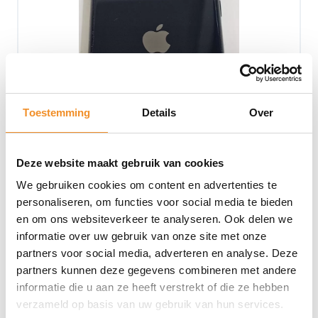
Toestemming
Details
Over
Deze website maakt gebruik van cookies
We gebruiken cookies om content en advertenties te
personaliseren, om functies voor social media te bieden
Apple iPhone SE – 128GB – Zwart | Tweedehands |
79%
en om ons websiteverkeer te analyseren. Ook delen we
informatie over uw gebruik van onze site met onze
Op werkdagen vóór 15u besteld, vandaag verzonden!
partners voor social media, adverteren en analyse. Deze
partners kunnen deze gegevens combineren met andere
€
99,99
informatie die u aan ze heeft verstrekt of die ze hebben
verzameld op basis van uw gebruik van hun services.
Toevoegen aan winkelwagen