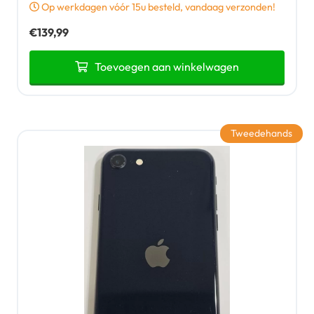
Op werkdagen vóór 15u besteld, vandaag verzonden!
€
139,99
Toevoegen aan winkelwagen
Tweedehands