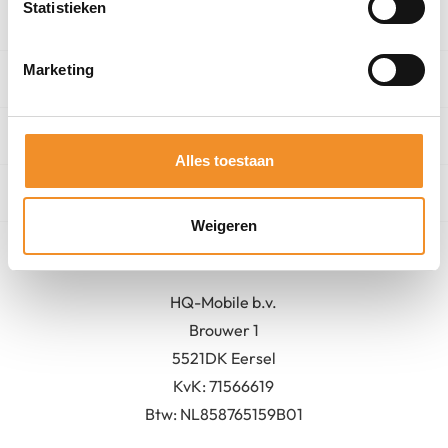
Statistieken
Categorieën
Marketing
Winkel
Algemeen
Alles toestaan
Contact
Weigeren
Bedrijfsgegevens
HQ-Mobile b.v.
Brouwer 1
5521DK Eersel
KvK:
71566619
Btw: NL858765159B01