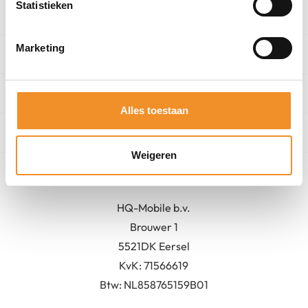
Statistieken
Categorieën
Marketing
Winkel
Algemeen
Alles toestaan
Contact
Weigeren
Bedrijfsgegevens
HQ-Mobile b.v.
Brouwer 1
5521DK Eersel
KvK:
71566619
Btw: NL858765159B01