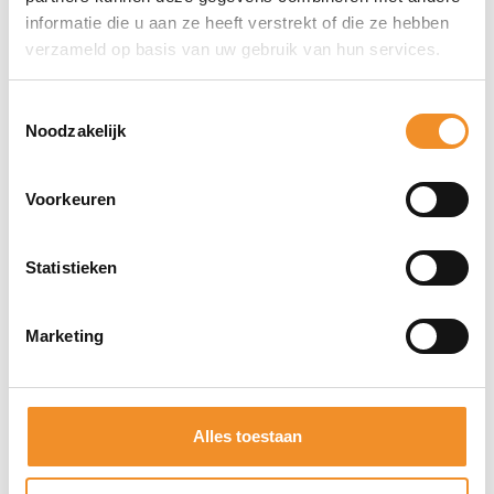
informatie die u aan ze heeft verstrekt of die ze hebben
verzameld op basis van uw gebruik van hun services.
Toestemmingsselectie
Noodzakelijk
Voorkeuren
Statistieken
Marketing
Xiaomi Redmi A1+-32gb+64GB – Groen | Tweedehands
Alles toestaan
Op werkdagen vóór 15u besteld, vandaag verzonden!