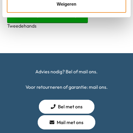
€
59,99
Weigeren
Xiaomi
Toevoegen aan winkelwagen
Redmi
Tweedehands
A1+-32gb+64GB
-
Groen
|
Tweedehands
aantal
Advies nodig? Bel of mail ons.
Voor retourneren of garantie: mail ons.
Bel met ons
Mail met ons