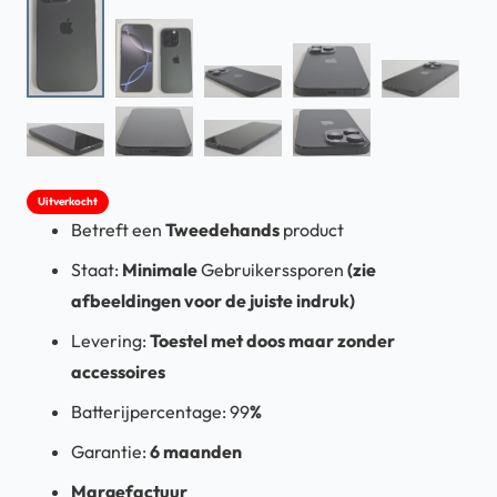
Uitverkocht
Betreft een
T
weedehands
product
Staat:
Minimale
Gebruikerssporen
(zie
afbeeldingen voor de juiste indruk)
Levering:
Toestel met doos maar zonder
accessoires
Batterijpercentage: 99
%
Garantie:
6 maanden
Margefactuur