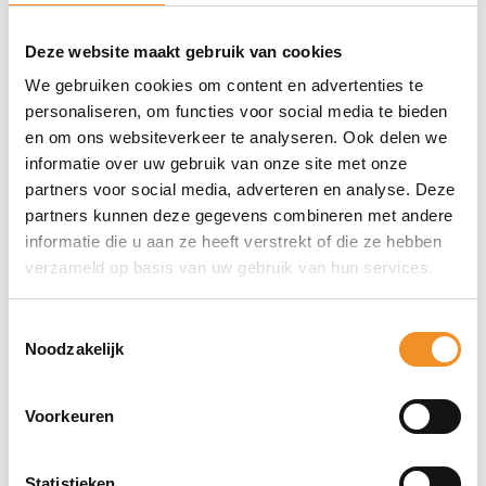
MQ052B/A, MQ052Z/A
Deze website maakt gebruik van cookies
EAN
We gebruiken cookies om content en advertenties te
0190198383198, 0190198383570
personaliseren, om functies voor social media te bieden
en om ons websiteverkeer te analyseren. Ook delen we
informatie over uw gebruik van onze site met onze
partners voor social media, adverteren en analyse. Deze
Direct erbij bestellen
partners kunnen deze gegevens combineren met andere
informatie die u aan ze heeft verstrekt of die ze hebben
verzameld op basis van uw gebruik van hun services.
Toestemmingsselectie
Noodzakelijk
Voorkeuren
Statistieken