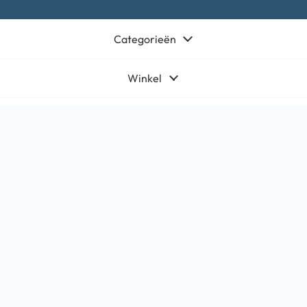
Categorieën
Winkel
Algemeen
Contact
Bedrijfsgegevens
HQ-Mobile b.v.
Brouwer 1
5521DK Eersel
KvK:
71566619