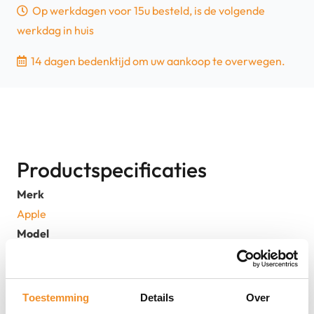
Op werkdagen voor 15u besteld, is de volgende
-
werkdag in huis
QWERTY
-
14 dagen bedenktijd om uw aankoop te overwegen.
Aluminium
|
Tweedehands
aantal
Productspecificaties
Merk
Apple
Model
Apple Magic Keyboard met numeriek toetsenblok
Staat
2dehands
Toestemming
Details
Over
MPN