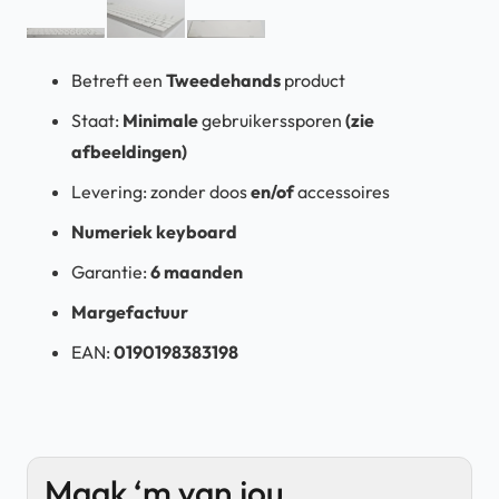
Betreft een
Tweedehands
product
Staat:
Minimale
gebruikerssporen
(zie
afbeeldingen)
Levering:
zonder doos
en/of
accessoires
Numeriek keyboard
Garantie:
6 maanden
Margefactuur
EAN:
0190198383198
Maak ‘m van jou