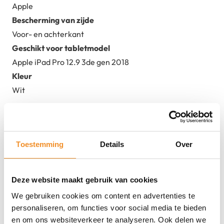
Apple
Bescherming van zijde
Voor- en achterkant
Geschikt voor tabletmodel
Apple iPad Pro 12.9 3de gen 2018
Kleur
Wit
Alles over de Apple – Smart
Cover – iPad Pro 12.9 3de gen
Toestemming
Details
Over
2018 – Wit
Deze website maakt gebruik van cookies
De Apple Smart Cover in wit is speciaal ontworpen voor
We gebruiken cookies om content en advertenties te
de iPad Pro 12.9 inch (3e generatie, 2018) en biedt een
personaliseren, om functies voor social media te bieden
slanke, stijlvolle bescherming. Deze cover beschermt
en om ons websiteverkeer te analyseren. Ook delen we