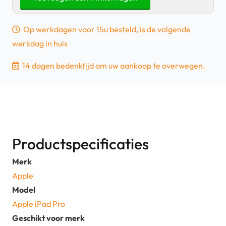
Cover
-
Op werkdagen voor 15u besteld, is de volgende
iPad
werkdag in huis
Pro
12.9
14 dagen bedenktijd om uw aankoop te overwegen.
3de
gen
2018
-
Wit
Productspecificaties
aantal
Merk
Apple
Model
Apple iPad Pro
Geschikt voor merk