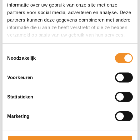
het scherm van je iPad tegen krassen en stof, en klikt
informatie over uw gebruik van onze site met onze
magnetisch vast voor een perfecte pasvorm. Dankzij de
partners voor social media, adverteren en analyse. Deze
partners kunnen deze gegevens combineren met andere
automatische slaap- en wekkfunctie blijft je iPad
informatie die u aan ze heeft verstrekt of die ze hebben
energiezuinig in gebruik. De Smart Cover kan eenvoudig
verzameld op basis van uw gebruik van hun services.
omgevouwen worden tot standaard, ideaal voor typen,
kijken of FaceTime.
Toestemmingsselectie
Noodzakelijk
Sterke punten
Perfecte pasvorm voor iPad Pro 12.9 (2018)
Voorkeuren
Slank en licht ontwerp met magnetische
bevestiging
Statistieken
Automatisch slaap- en weksysteem
Marketing
Direct erbij bestellen