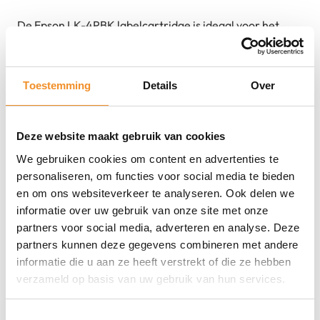
De Epson LK-4PBK labelcartridge is ideaal voor het
creëren van stijlvolle en duidelijke labels voor thuis, op
kantoor of in winkels. Deze tape heeft zwarte tekst op
een roze achtergrond, wat zorgt voor een opvallende en
Toestemming
Details
Over
goed leesbare uitstraling. Met een breedte van 12 mm
en een lengte van 5 meter is deze tape perfect voor het
Deze website maakt gebruik van cookies
labelen van mappen, kabels, opbergdozen en meer.
We gebruiken cookies om content en advertenties te
Compatibel met Epson LabelWorks-labelprinters.
personaliseren, om functies voor social media te bieden
en om ons websiteverkeer te analyseren. Ook delen we
Sterke punten
informatie over uw gebruik van onze site met onze
12 mm brede tape met zwarte tekst op roze
partners voor social media, adverteren en analyse. Deze
partners kunnen deze gegevens combineren met andere
achtergrond
informatie die u aan ze heeft verstrekt of die ze hebben
5 meter lengte – ideaal voor langdurig gebruik
verzameld op basis van uw gebruik van hun services.
Geschikt voor diverse toepassingen thuis of op
Toestemmingsselectie
kantoor