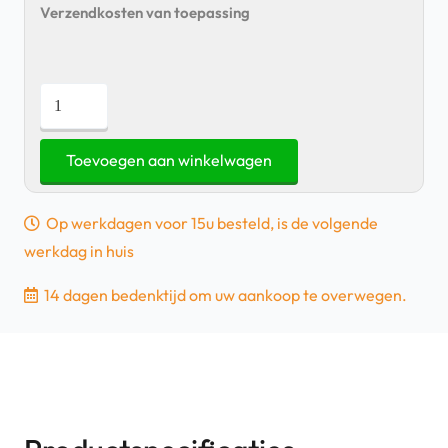
Verzendkosten van toepassing
Epson
Label
Cartridge
Toevoegen aan winkelwagen
LK-
4PBK
Op werkdagen voor 15u besteld, is de volgende
Zwart/Roze
werkdag in huis
12mm
5m
14 dagen bedenktijd om uw aankoop te overwegen.
aantal