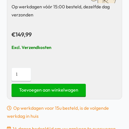
Op werkdagen vóór 15:00 besteld, dezelfde dag
verzonden
€
149,99
Excl. Verzendkosten
Honeywell
laadstation,
4
Toevoegen aan winkelwagen
Sleufs
-
Op werkdagen voor 15u besteld, is de volgende
CT50-
werkdag in huis
CB-
0
14 dagen bedenktijd om uw aankoop te overwegen.