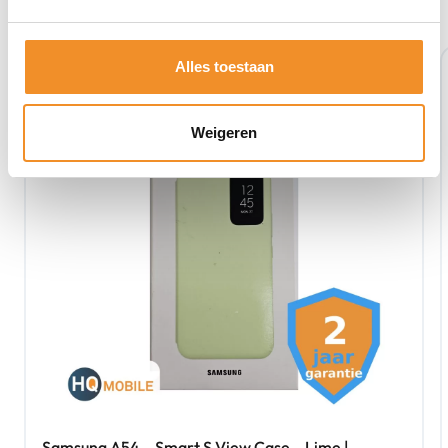
Retour Deal
Alles toestaan
Weigeren
Samsung A54 – Smart S View Case – Lime |