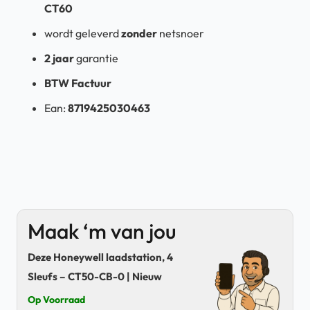
CT60
wordt geleverd
zonder
netsnoer
2 jaar
garantie
BTW Factuur
Ean:
8719425030463
Maak ‘m van jou
Deze Honeywell laadstation, 4
Sleufs – CT50-CB-0 | Nieuw
Op Voorraad