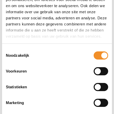
en om ons websiteverkeer te analyseren. Ook delen we
Direct erbij bestellen
informatie over uw gebruik van onze site met onze
partners voor social media, adverteren en analyse. Deze
partners kunnen deze gegevens combineren met andere
informatie die u aan ze heeft verstrekt of die ze hebben
verzameld op basis van uw gebruik van hun services.
Toestemmingsselectie
Noodzakelijk
Voorkeuren
Statistieken
Bekijk ook eens deze producten
Marketing