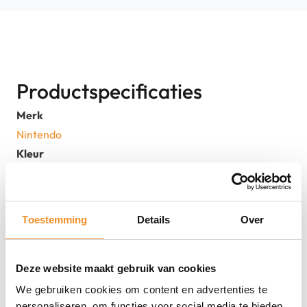
en
Blauw
-
Nieuw
Productspecificaties
aantal
Merk
Nintendo
Kleur
Blauw, Rood
Staat
Nieuw
Toestemming
Details
Over
EAN
0045496430566, 0454964305662
Deze website maakt gebruik van cookies
We gebruiken cookies om content en advertenties te
personaliseren, om functies voor social media te bieden