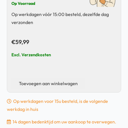
Op Voorraad
Op werkdagen vóór 15:00 besteld, dezelfde dag
verzonden
€
59,99
Excl. Verzendkosten
Nintendo
Toevoegen aan winkelwagen
Switch
Joy-
Op werkdagen voor 15u besteld, is de volgende
Con
werkdag in huis
Controller
-
14 dagen bedenktijd om uw aankoop te overwegen.
Rood